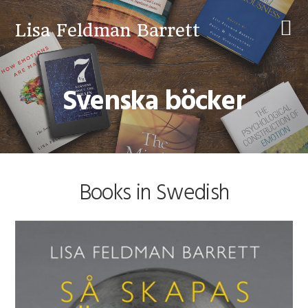
Skip
Skip
to
to
Lisa Feldman Barrett
primary
main
navigation
content
Svenska böcker
Books in Swedish